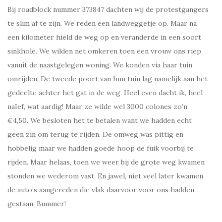
Bij roadblock nummer 373847 dachten wij de protestgangers
te slim af te zijn. We reden een landweggetje op. Maar na
een kilometer hield de weg op en veranderde in een soort
sinkhole. We wilden net omkeren toen een vrouw ons riep
vanuit de naastgelegen woning. We konden via haar tuin
omrijden. De tweede poort van hun tuin lag namelijk aan het
gedeelte achter het gat in de weg. Heel even dacht ik, heel
naïef, wat aardig! Maar ze wilde wel 3000 colones zo’n
€4,50. We besloten het te betalen want we hadden echt
geen zin om terug te rijden. De omweg was pittig en
hobbelig maar we hadden goede hoop de fuik voorbij te
rijden. Maar helaas, toen we weer bij de grote weg kwamen
stonden we wederom vast. En jawel, niet veel later kwamen
de auto’s aangereden die vlak daarvoor voor ons hadden
gestaan. Bummer!