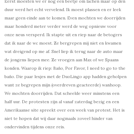
Eerst moesten we er nog een beetje om lachen maar op den
duur werd het echt vervelend. Ik moest plassen en er leek
maar geen einde aan te komen. Even mochten we doorrijden
maar honderd meter verder werd de weg opnieuw voor
onze neus versperd. Ik stapte uit en riep naar de betogers
dat ik naar de wc moest. Ze bergrepen mij niet en kwamen
wat dreigend op me af. Snel liep ik terug naar de auto maar
de jongens liepen mee. Ze vroegen aan Max of we Spaans
konden. Waarop ik riep: Baño, Por Favor, I need to go to the
baño. Die paar lesjes met de DuoLingo app hadden geholpen
want ze begrepen mijn (overdreven geacteerde) wanhoop.
We mochten doorrijden. Dat scheelde weer minstens een
half uur. De protesten zijn al vanaf zaterdag bezig en een
Amerikaanse site spreekt over een week van protest. Het is
niet te hopen dat wij daar nogmaals zoveel hinder van
ondervinden tijdens onze reis.